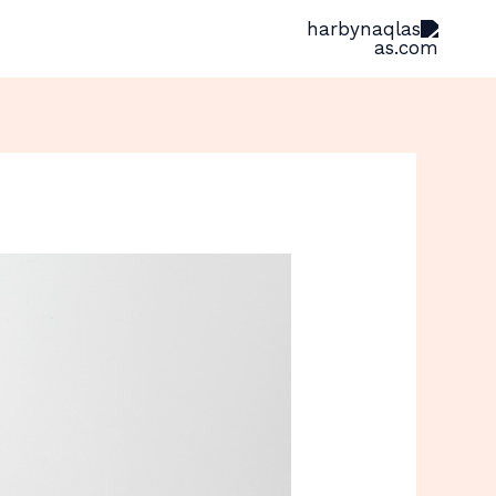
خطي
لى
لمحتوى