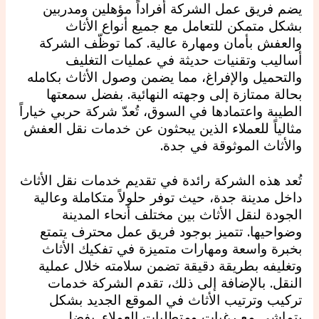
يضم فريق عمل الشركة أفراداً مؤهلين ومدربين
بشكل متمكن للتعامل مع جميع أنواع الأثاث
والعفش بأمان ومهارة عالية. كما توظّف الشركة
أساليب وتقنيات حديثة في عمليات التغليف
والتحميل والإفراغ، مما يضمن وصول الأثاث بكامله
بحالة ممتازة إلى وجهته النهائية. بفضل سمعتها
الطيبة واعتمادها في السوق، تُعدّ شركة حربي خياراً
مثالياً للعملاء الذين يبحثون عن خدمات نقل العفش
والأثاث الموثوقة في جدة.
تُعد هذه الشركة رائدة في تقديم خدمات نقل الأثاث
داخل مدينة جدة، حيث توفر حلولاً متكاملة وعالية
الجودة لنقل الأثاث بين مختلف أنحاء المدينة
وضواحيها. تتميز بوجود فريق عمل محترف يتمتع
بخبرة واسعة ومهارات متميزة في تفكيك الأثاث
وتغليفه بطريقة دقيقة تضمن سلامته خلال عملية
النقل. بالإضافة إلى ذلك، تقدم الشركة خدمات
تركيب وترتيب الأثاث في الموقع الجديد بشكل
يتماشى مع رغبات ومتطلبات العملاء. بفضل