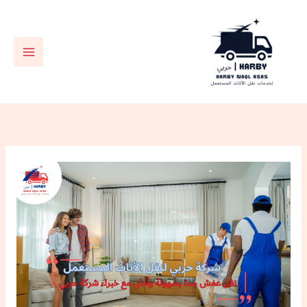
خطي
لى
لمحتوى