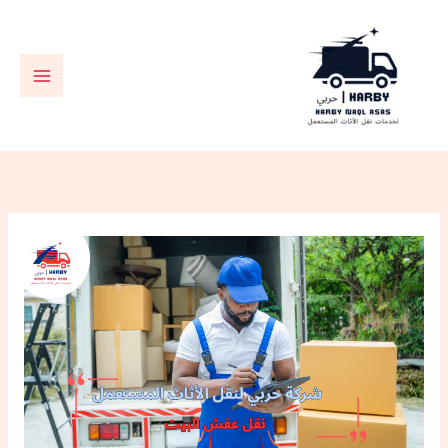
خطي
لى
لمحتوى