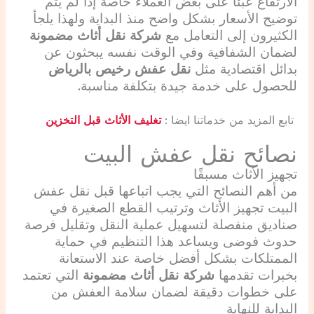
الارتفاع عبئًا على بعض العملاء خاصة إذا لم يتم
توضيح الأسعار بشكل واضح منذ البداية ولهذا يلجأ
الكثيرون إلى التعامل مع
شركة نقل أثاث مضمونة
لضمان الشفافية وفي الوقت نفسه يبحثون عن
بدائل اقتصادية مثل
نقل عفش رخيص بالرياض
للحصول على خدمة جيدة بتكلفة مناسبة.
تابع المزيد من خدماتنا ايضا :
تغليف الأثاث قبل التخزين
نصائح نقل عفش البيت
تجهيز الأثاث مسبقًا
من أهم النصائح التي يجب اتباعها قبل نقل عفش
البيت تجهيز الأثاث وترتيب القطع الصغيرة في
صناديق منفصلة لتسهيل عملية النقل وتقليل فرصة
حدوث فوضى ويساعد هذا التنظيم في حماية
الممتلكات بشكل أفضل خاصة عند الاستعانة
بخبرات تقدمها
شركة نقل أثاث مضمونة
التي تعتمد
على خطوات دقيقة لضمان سلامة العفش من
البداية للنهاية