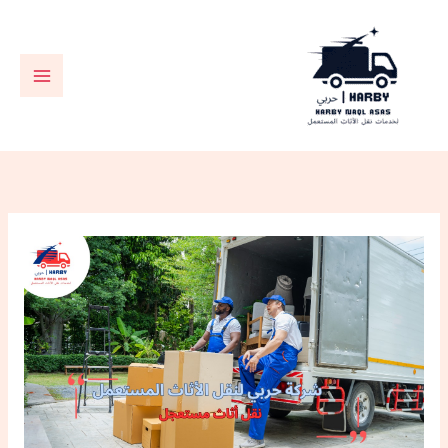
خطي
لى
لمحتوى