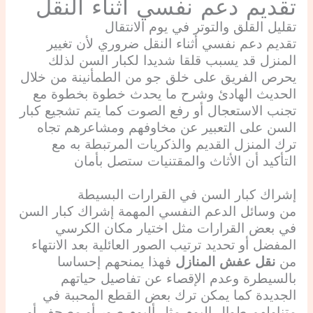
تقديم دعم نفسي أثناء النقل
تقليل القلق والتوتر في يوم الانتقال
تقديم دعم نفسي أثناء النقل ضروري لأن تغيير
المنزل قد يسبب قلقا شديدا لكبار السن لذلك
يحرص الفريق على خلق جو من الطمأنينة من خلال
الحديث الهادئ وشرح ما يحدث خطوة بخطوة مع
تجنب الاستعجال أو رفع الصوت كما يتم تشجيع كبار
السن على التعبير عن مخاوفهم ومشاعرهم تجاه
ترك المنزل القديم والذكريات المرتبطة به مع
التأكيد أن الأثاث والمقتنيات ستصل بأمان
إشراك كبار السن في القرارات البسيطة
من وسائل الدعم النفسي المهمة إشراك كبار السن
في بعض القرارات مثل اختيار مكان الكرسي
المفضل أو تحديد ترتيب الصور العائلية بعد الانتهاء
من
نقل عفش المنازل
فهذا يمنحهم إحساسا
بالسيطرة وعدم الإقصاء عن تفاصيل حياتهم
الجديدة كما يمكن ترك بعض القطع المحببة في
متناولهم طوال اليوم مثل ألبوم صور أو مصحف أو