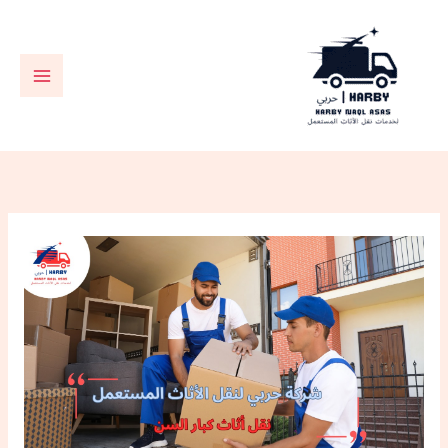
خطي
لى
لمحتوى