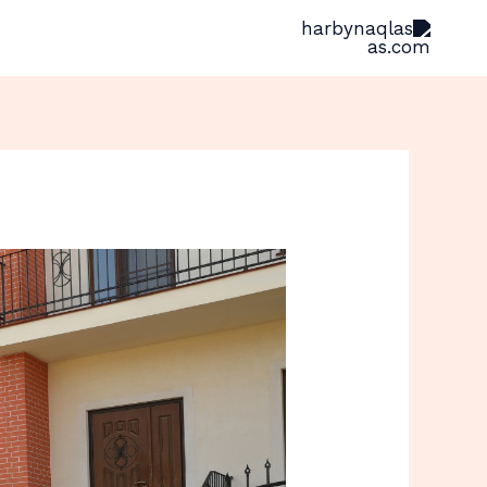
خطي
لى
لمحتوى