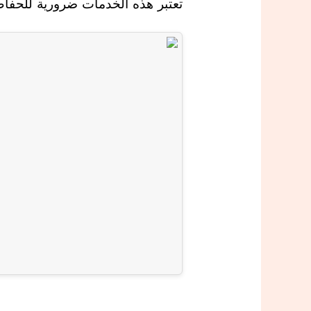
تعتبر هذه الخدمات ضرورية للحفاظ 
ث
إ
ل
ى
ا
ل
م
د
ي
ن
ة
ا
ل
م
ن