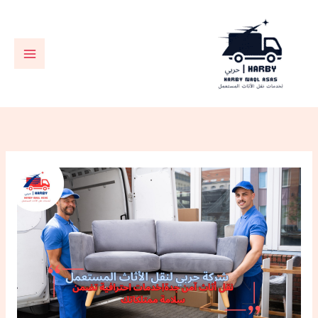
خطي
لى
لمحتوى