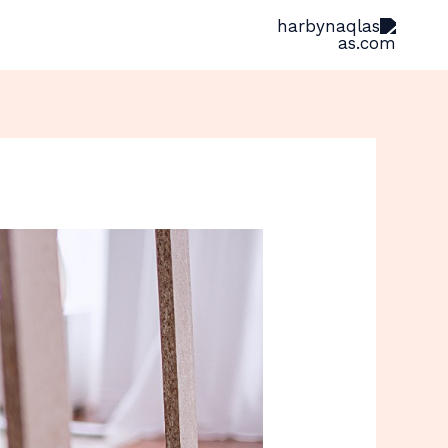
خطي
لى
لمحتوى