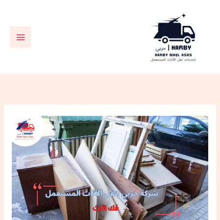
خطي
لى
لمحتوى