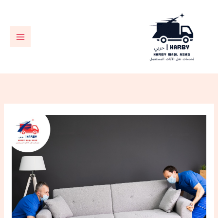
خطي
لى
لمحتوى