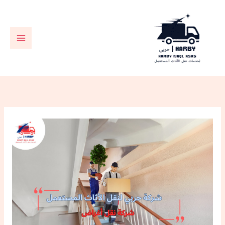
خطي
لى
لمحتوى