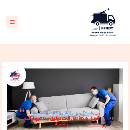
خطي
لى
لمحتوى