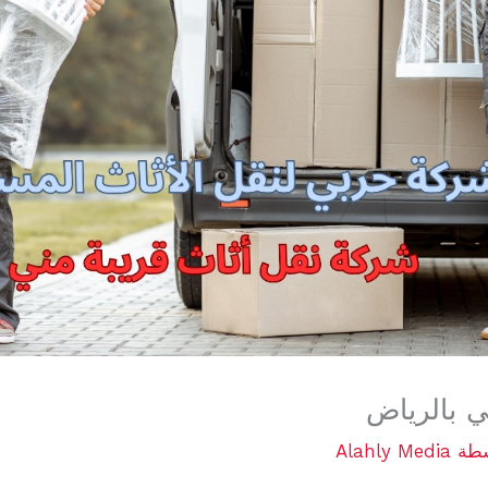
ي بالرياض
سطة
Alahly Media