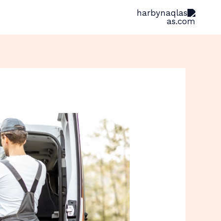
خطي
لى
لمحتوى