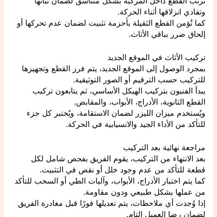
تُرتب القطع داخل المركبة بشكل متناسق لضمان ثباتها
وتفادي انزلاقها أثناء الحركة.
كما تُؤمن القطع الثقيلة بأحزمة تثبيت لضمان عدم تحركها أو
إلحاق ضرر بباقي الأثاث.
تركيب الأثاث في الموقع الجديد
بمجرد الوصول إلى الموقع الجديد، يتم فرز القطع وتجهيزها
للتركيب حسب الترقيم أو الصور التوثيقية.
يبدأ الفنيون بتركيب الهيكل الأساسي، ثم يتابعون تركيب
القطع الثانوية، الأدراج، الأبواب، والمقابض.
ويُستخدم ميزان الليزر لضمان الاستقامة، ويُختبر كل جزء
للتأكد من الأداء الجيد والانسيابية في الحركة.
مراجعة نهائية بعد التركيب
بعد الانتهاء من التركيب، يقوم الفريق بفحص شامل لكل
قطعة للتأكد من عدم وجود خلل أو نقص في التثبيت.
كما يتم اختبار الأدراج، الأبواب، وآليات الطي أو السحب للتأكد
من عملها بشكل طبيعي ودون مقاومة.
إذا وُجدت أي ملاحظات، يتم تعديلها فورًا قبل مغادرة الفريق
لضمان رضا العميل التام.