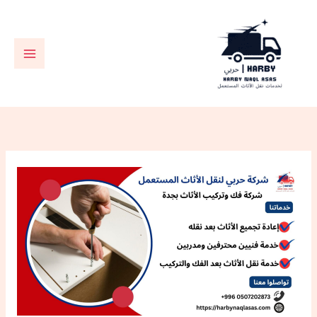
خطي
لى
لمحتوى