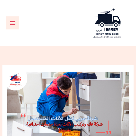
خطي
لى
لمحتوى