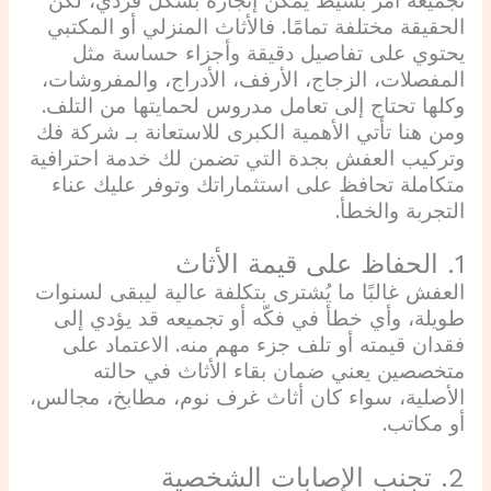
تجميعه أمر بسيط يمكن إنجازه بشكل فردي، لكن
الحقيقة مختلفة تمامًا. فالأثاث المنزلي أو المكتبي
يحتوي على تفاصيل دقيقة وأجزاء حساسة مثل
المفصلات، الزجاج، الأرفف، الأدراج، والمفروشات،
وكلها تحتاج إلى تعامل مدروس لحمايتها من التلف.
ومن هنا تأتي الأهمية الكبرى للاستعانة بـ شركة فك
وتركيب العفش بجدة التي تضمن لك خدمة احترافية
متكاملة تحافظ على استثماراتك وتوفر عليك عناء
التجربة والخطأ.
1. الحفاظ على قيمة الأثاث
العفش غالبًا ما يُشترى بتكلفة عالية ليبقى لسنوات
طويلة، وأي خطأ في فكّه أو تجميعه قد يؤدي إلى
فقدان قيمته أو تلف جزء مهم منه. الاعتماد على
متخصصين يعني ضمان بقاء الأثاث في حالته
الأصلية، سواء كان أثاث غرف نوم، مطابخ، مجالس،
أو مكاتب.
2. تجنب الإصابات الشخصية