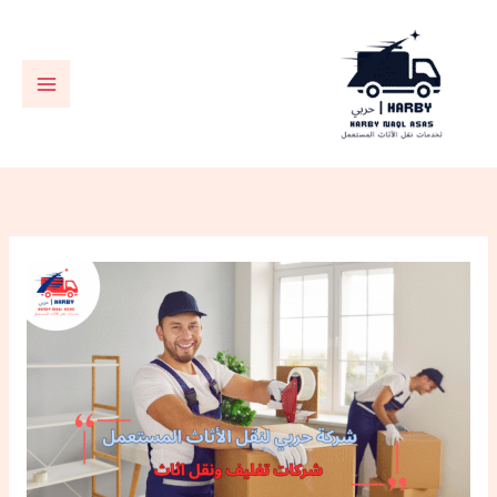
خطي
لى
لمحتوى