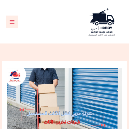
خطي
لى
لمحتوى