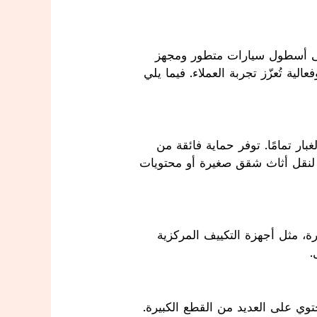
، ويعود نجاحها إلى اعتمادها على أسطول سيارات متطور ومجهز
بأحدث التقنيات لتلبية احتياجات العملاء المختلفة. توفر الشركة حلولاً مبتكرة لنقل الأثاث بجودة عالية وفعالية تُعزّز تجربة العملاء. فيما يلي
هذه السيارات مصممة لحماية الأثاث الفاخر والأجهزة الحساسة، حيث يعزل هيكلها الداخلي الحرارة والغبار تمامًا. توفر حماية فائقة من
العوامل الخارجية مثل أشعة الشمس والأمطار أثناء النقل. وبفضل أحجامها المتنوعة، يمكن استخدامها لنقل أثاث شقق صغيرة أو محتويات
مناسبة لنقل القطع الثقيلة، حيث تحتوي على منصات رفع خلفية تسهّل تحميل ونقل أدوات صناعية كبيرة، مثل أجهزة التكييف المركزية
.
اختيار مثالي لنقل كميات كبيرة من الأثاث دفعة واحدة، ما يجعلها الخيار الأفضل للفلل والعمائر التي تحتوي على العديد من القطع الكبيرة.