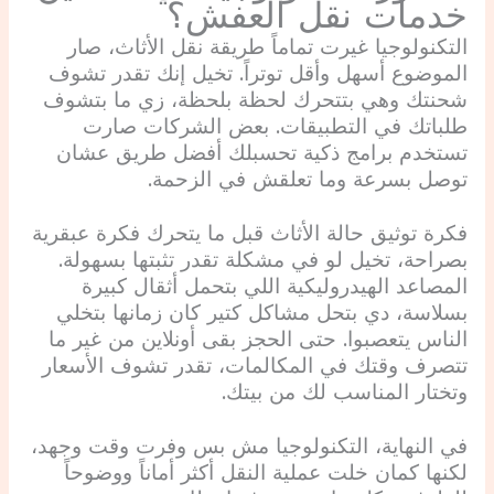
خدمات نقل العفش؟
التكنولوجيا غيرت تماماً طريقة نقل الأثاث، صار
الموضوع أسهل وأقل توتراً. تخيل إنك تقدر تشوف
شحنتك وهي بتتحرك لحظة بلحظة، زي ما بتشوف
طلباتك في التطبيقات. بعض الشركات صارت
تستخدم برامج ذكية تحسبلك أفضل طريق عشان
توصل بسرعة وما تعلقش في الزحمة.
فكرة توثيق حالة الأثاث قبل ما يتحرك فكرة عبقرية
بصراحة، تخيل لو في مشكلة تقدر تثبتها بسهولة.
المصاعد الهيدروليكية اللي بتحمل أثقال كبيرة
بسلاسة، دي بتحل مشاكل كتير كان زمانها بتخلي
الناس يتعصبوا. حتى الحجز بقى أونلاين من غير ما
تتصرف وقتك في المكالمات، تقدر تشوف الأسعار
وتختار المناسب لك من بيتك.
في النهاية، التكنولوجيا مش بس وفرت وقت وجهد،
لكنها كمان خلت عملية النقل أكثر أماناً ووضوحاً