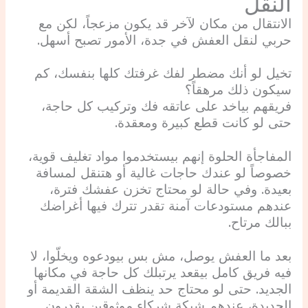
النقل
الانتقال من مكان لآخر قد يكون مزعجاً، لكن مع
حربي لنقل العفش في جدة، الأمور تصبح أسهل.
تخيل لو أنك مضطر لفك غرفتك كلها بنفسك، كم
سيكون ذلك مرهقاً؟
فريقهم بياخد على عاتقه فك وتركيب كل حاجة،
حتى لو كانت قطع كبيرة ومعقدة.
المفاجأة الحلوة إنهم بيستخدموا مواد تغليف قوية،
خصوصاً لو عندك حاجات غالية أو هتنقل لمسافة
بعيدة. وفي حالة لو محتاج تخزن عفشك فترة،
عندهم مستودعات آمنة تقدر تترك فيها أغراضك
ببالك مرتاح.
بعد ما العفش يوصل، مش بس بيودعوه ويخلّوا، لا
فيه فريق كامل بيقعد يرتبلك كل حاجة في مكانها
الجديد. حتى لو محتاج حد ينظف الشقة القديمة أو
الجديدة، عندهم شبكة شركاء موثوقين يقدرون