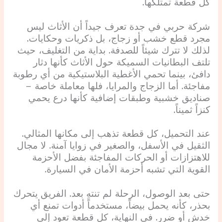
كل قطعة تمتلكها.
شركة حربي في جدة تعرف جيداً أن الأثاث ليس
مجرد قطع خشب أو زجاج، بل ذكريات وحكايات.
لذلك لا تترك شيئاً للصدفة. بداية من التغليف، حيث
تلتف البطانيات السميكة حول الأثاث كأنها دثار
دافئ، بينما تحمي الأغطية البلاستيكية من أي رطوبة
مفاجئة. أما الزجاج والمرايا، فلها معاملة خاصة –
صناديق خشبية وطبقات إضافية كأنها درع يحمي
كنزاً ثميناً.
عند التحميل، كل قطعة تذهب إلى مكانها المثالي.
الثقيل في الأسفل، والصغير في زوايا آمنة. لا مجال
للاهتزازات أو الحركات المفاجئة بفضل الأحزمة
القوية التي تشبه أحزمة الأمان في السيارة.
حتى بعد الوصول، الرحلة لم تنتهِ بعد. الفريق يتحرك
بحذر، كأنه يحمل بيضاً، مستخدماً أدوات تمنع أي
خدش أو ضرر. في النهاية، كل قطعة تعود إلى