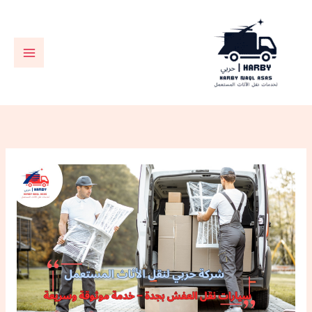
خطي
لى
لمحتوى