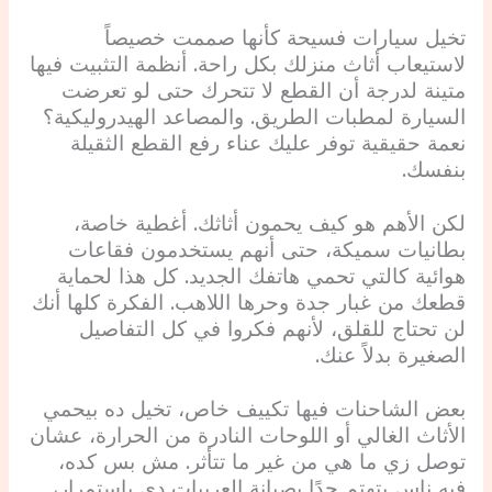
تخيل سيارات فسيحة كأنها صممت خصيصاً
لاستيعاب أثاث منزلك بكل راحة. أنظمة التثبيت فيها
متينة لدرجة أن القطع لا تتحرك حتى لو تعرضت
السيارة لمطبات الطريق. والمصاعد الهيدروليكية؟
نعمة حقيقية توفر عليك عناء رفع القطع الثقيلة
بنفسك.
لكن الأهم هو كيف يحمون أثاثك. أغطية خاصة،
بطانيات سميكة، حتى أنهم يستخدمون فقاعات
هوائية كالتي تحمي هاتفك الجديد. كل هذا لحماية
قطعك من غبار جدة وحرها اللاهب. الفكرة كلها أنك
لن تحتاج للقلق، لأنهم فكروا في كل التفاصيل
الصغيرة بدلاً عنك.
بعض الشاحنات فيها تكييف خاص، تخيل ده بيحمي
الأثاث الغالي أو اللوحات النادرة من الحرارة، عشان
توصل زي ما هي من غير ما تتأثر. مش بس كده،
فيه ناس بتهتم جدًا بصيانة العربيات دي باستمرار،