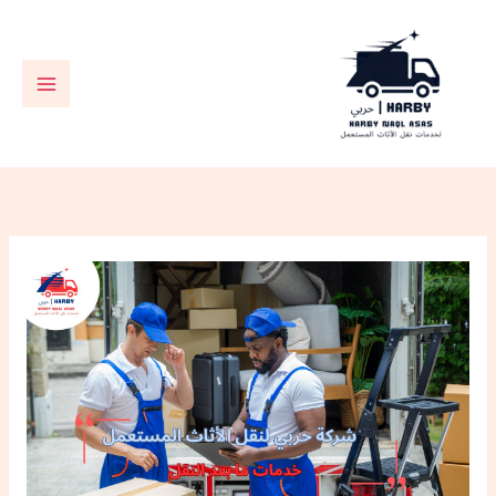
خطي
لى
لمحتوى