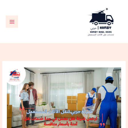
خطي
لى
لمحتوى